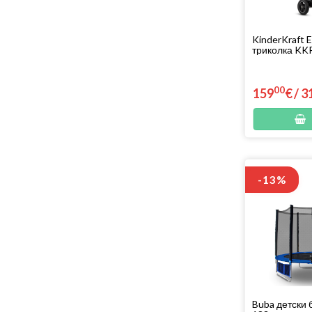
KinderKraft
триколка KK
00
159
€
/
3
-13%
Buba детски 