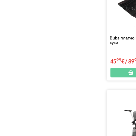
Калейдоскопи
Мемо игри
Детски стикери
Сглобяеми играчки
Buba платно 
куки
99
45
€
/
89