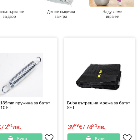
тски пързалки
Детски къщички
Надуваеми
за двор
за игра
играчки
 135mm пружина за батут
Buba вътрешна мрежа за батут
и 10 FT
8FT
91
99
21
€
/
2
лв.
39
€
/
78
лв.
Купи
Купи