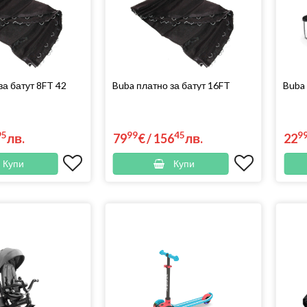
за батут 8FT 42
Buba платно за батут 16FT
Buba 
95
99
45
9
лв.
79
€
/
156
лв.
22
Купи
Купи