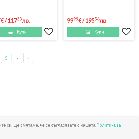
9
33
99
56
€
/
117
лв.
99
€
/
195
лв.
Купи
Купи
5
›
»
ите си, ще смятаме, че се съгласявате с нашата
Политика за