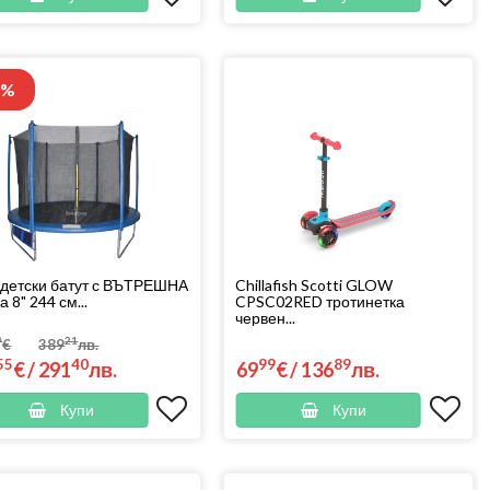
5%
 детски батут с ВЪТРЕШНА
Chillafish Scotti GLOW
 8" 244 см...
CPSC02RED тротинетка
червен...
9
21
€
389
лв.
55
40
99
89
€
/
291
лв.
69
€
/
136
лв.
Купи
Купи