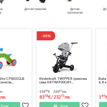
за
Детски триколки
Детски
Де
е
тротинетки
-30%
siBitsi CPIB01GLB
Kinderkraft TWIPPER триколка
Buba
иня/зе...
сива KRTWIP00GRY...
6, 8 
99
54
в.
118
€
330
лв.
1
78
73
49
лв.
83
€
/
232
лв.
1
Купи
Купи