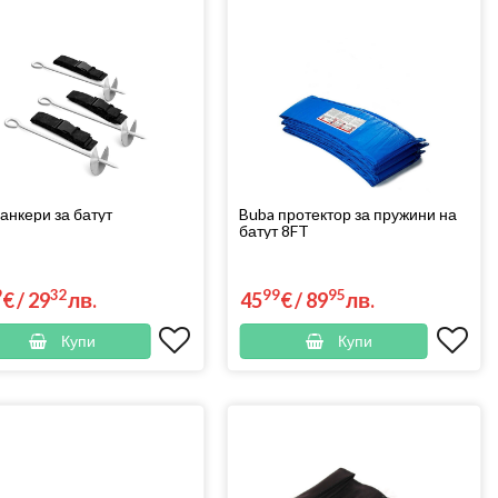
анкери за батут
Buba протектор за пружини на
батут 8FT
9
32
99
95
€
/
29
лв.
45
€
/
89
лв.
Купи
Купи