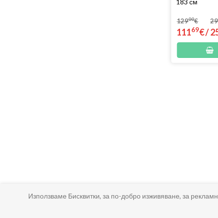
183 см
00
129
€
2
69
111
€
/
2
Използваме Бисквитки, за по-добро изживяване, за рекламн