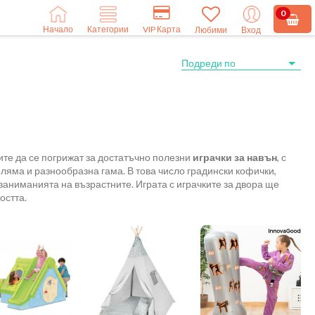
0
Начало
VIP Карта
Категории
Любими
Вход
лите да се погрижат за достатъчно полезни
играчки за навън
, с
оляма и разнообразна гама. В това число градински кофички,
в заниманията на възрастните. Играта с играчките за двора ще
остта.