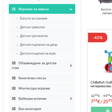
Играчки за навън
Батути 
скачан
Батути за скачане
Детски триколки
Детски тротинетки
-43%
Детски пързалки за двор
Детски къщички за игра
Обзавеждане за детска
стая
Детски масички и столчета
Кинетичен пясък
Chillafish It
четириколка с
Монтесори играчки
99
96
12
€
44
л
Бебешки колички
34
4
7
€
/
25
Комбинирани бебешки колички
Без категория