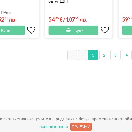
батут 12FT
42
91
лв.
31
99
55
9
52
лв.
54
€
/
107
лв.
59
Купи
Купи
«
‹
1
2
3
4
и и статистически цели. Ако продължите, без да променяте настройк
поверителност
ПРИЕМАМ