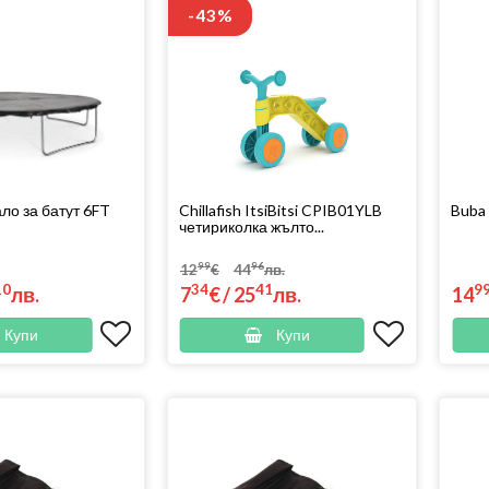
-43%
ло за батут 6FT
Chillafish ItsiBitsi CPIB01YLB
Buba 
четириколка жълто...
99
96
12
€
44
лв.
10
34
41
9
лв.
7
€
/
25
лв.
14
Купи
Купи