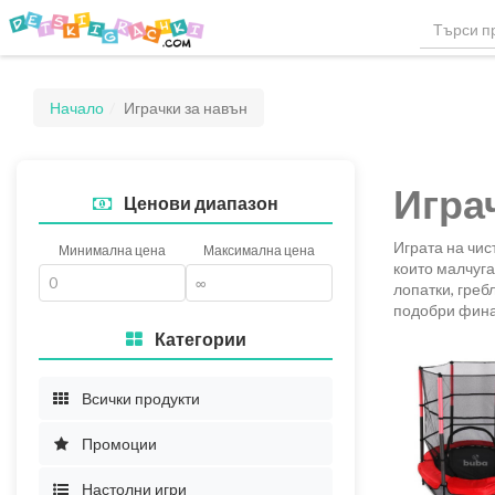
Начало
Играчки за навън
Игра
Ценови диапазон
Играта на чис
Минимална цена
Максимална цена
които малчуга
лопатки, греб
подобри финат
Категории
Всички продукти
Промоции
Настолни игри