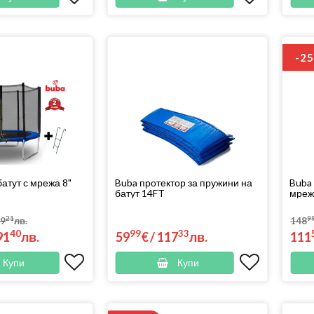
-2
батут с мрежа 8"
Buba протектор за пружини на
Buba
батут 14FT
мрежа
21
9
89
лв.
148
40
99
33
91
лв.
59
€
/
117
лв.
111
Купи
Купи