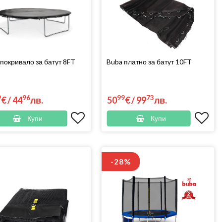
покривало за батут 8FT
Buba платно за батут 10FT
9
96
99
73
€
/
44
лв.
50
€
/
99
лв.
Купи
Купи
-28%