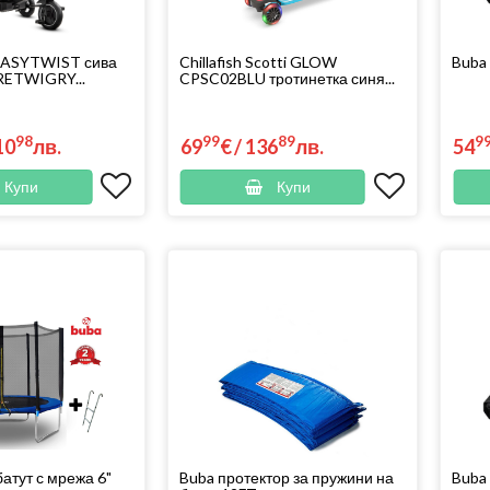
 EASYTWIST сива
Chillafish Scotti GLOW
Buba
RETWIGRY...
CPSC02BLU тротинетка синя...
98
99
89
9
10
лв.
69
€
/
136
лв.
54
Купи
Купи
батут с мрежа 6"
Buba протектор за пружини на
Buba