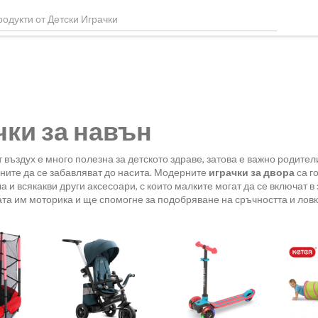
чки за навън
т въздух е много полезна за детското здраве, затова е важно родите
ните да се забавляват до насита. Модерните
играчки за двора
са г
ла и всякакви други аксесоари, с които малките могат да се включат 
а им моторика и ще спомогне за подобряване на сръчността и ловк