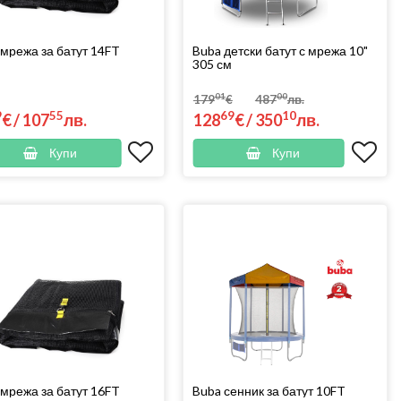
 мрежа за батут 14FT
Buba детски батут с мрежа 10"
305 см
01
00
179
€
487
лв.
9
55
69
10
€
/
107
лв.
128
€
/
350
лв.
Купи
Купи
 мрежа за батут 16FT
Buba сенник за батут 10FT