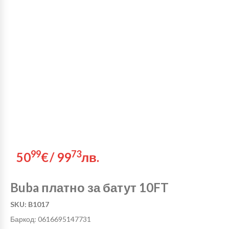
99
73
50
€
/
99
лв.
Buba платно за батут 10FT
SKU: B1017
Баркод: 0616695147731