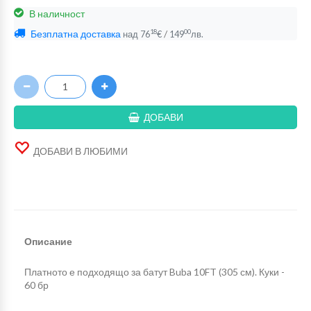
В наличност
Безплатна доставка
/
18
00
над
76
€
149
лв.
ДОБАВИ
ДОБАВИ В ЛЮБИМИ
Описание
Платното е подходящо за батут Buba 10FT (305 см). Куки -
60 бр