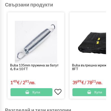
Свързани продукти
Buba 135mm пружина за батут
Buba вътрешна мрежа з
6, 8 и 10 FT
8FT
49
91
99
21
1
€
/
2
лв.
39
€
/
78
лв.
Купи
Купи
Разгледай и тези категории