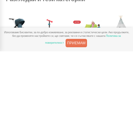
Използваме Бисквитки, за по-добро изживяване, за рекламни и статистически цели. Ако продължите,
без да променяте настройките си, ще смятаме, че се съгласявате с нашата
Политика за
ПРИЕМАМ
поверителност
Детски
Детски
Детски
Детски
триколки
тротинетки
пързалки за
къщички за
двор
игра
За Детски Играчки
Доставка
Рекламации
Полезни връзки
Условия за ползване