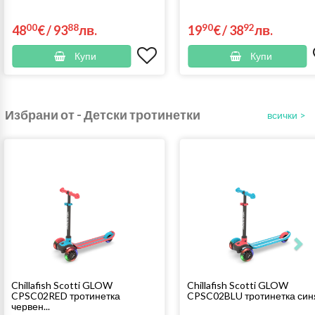
00
88
90
92
48
€
/
93
лв.
19
€
/
38
лв.
Купи
Купи
Избрани от - Детски тротинетки
всички >
Chillafish Scotti GLOW
Chillafish Scotti GLOW
CPSC02RED тротинетка
CPSC02BLU тротинетка синя
червен...