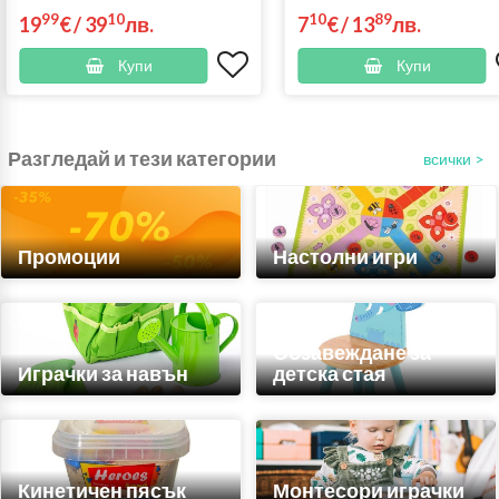
99
10
10
89
19
€
/
39
лв.
7
€
/
13
лв.
Купи
Купи
Разгледай и тези категории
всички >
Промоции
Настолни игри
Обзавеждане за
Играчки за навън
детска стая
Кинетичен пясък
Монтесори играчки