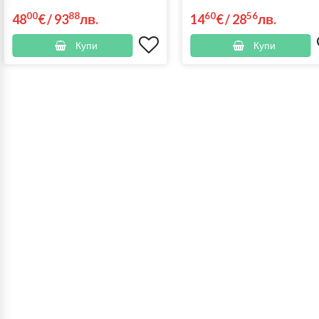
00
88
60
56
48
€
/
93
лв.
14
€
/
28
лв.
Купи
Купи