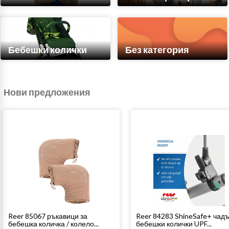
Бебешки колички
Без категория
Нови предложения
Reer 85067 ръкавици за
Reer 84283 ShineSafe+ чадъ
бебешка количка / колело...
бебешки колички UPF...