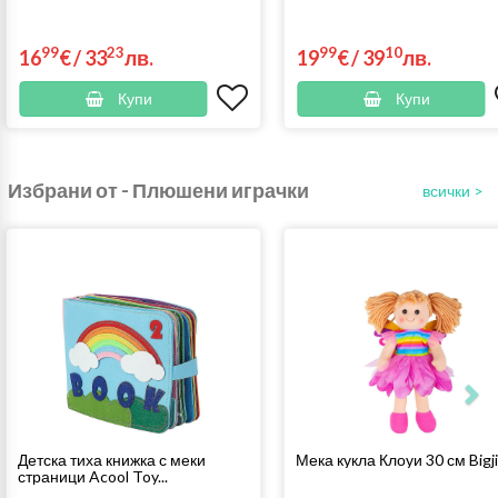
99
23
99
10
16
€
/
33
лв.
19
€
/
39
лв.
Купи
Купи
Избрани от - Плюшени играчки
всички >
Детска тиха книжка с меки
Мека кукла Клоуи 30 см Bigj
страници Acool Toy...