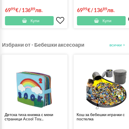
99
89
99
89
69
€
/
136
лв.
69
€
/
136
лв.
Купи
Купи
Избрани от - Бебешки аксесоари
всички >
Детска тиха книжка с меки
Кош за бебешки играчки с
страници Acool Toy...
постелка