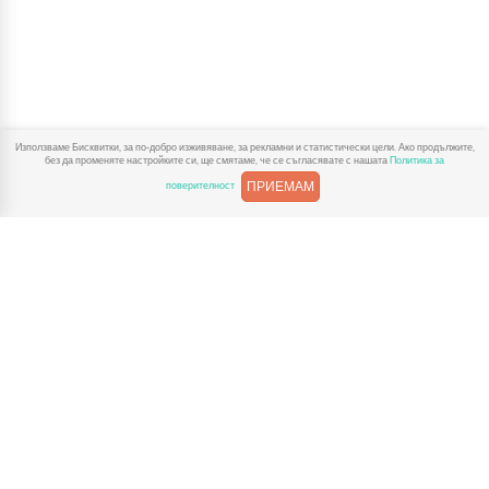
Използваме Бисквитки, за по-добро изживяване, за рекламни и статистически цели. Ако продължите,
без да променяте настройките си, ще смятаме, че се съгласявате с нашата
Политика за
ПРИЕМАМ
поверителност
За Детски Играчки
Доставка
Рекламации
Полезни връзки
Условия за ползване
Поверителност
За контакт