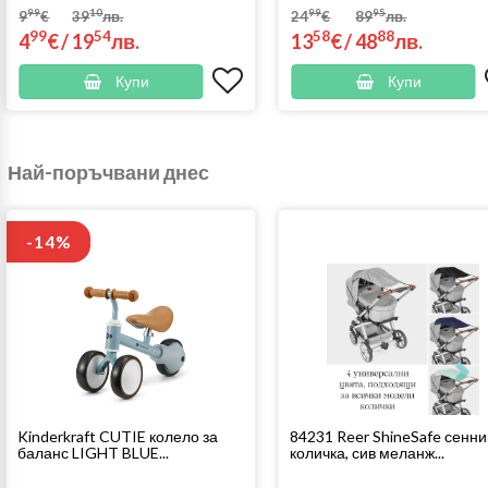
99
10
99
95
9
€
39
лв.
24
€
89
лв.
99
54
58
88
4
€
/
19
лв.
13
€
/
48
лв.
Купи
Купи
Най-поръчвани днес
-14%
Kinderkraft CUTIE колело за
84231 Reer ShineSafe сенни
баланс LIGHT BLUE...
количка, сив меланж...