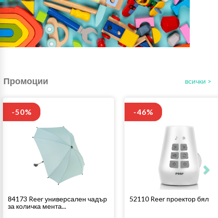
Промоции
всички >
-50%
-46%
84173 Reer универсален чадър
52110 Reer проектор бял
за количка мента...