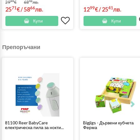
99
43
29
€
68
лв.
71
66
99
41
25
€
/
58
лв.
12
€
/
25
лв.
Купи
Купи
Препоръчани
81100 Reer BabyCare
Bigjigs - Дървени кубчета
електрическа пила за нокти...
Ферма