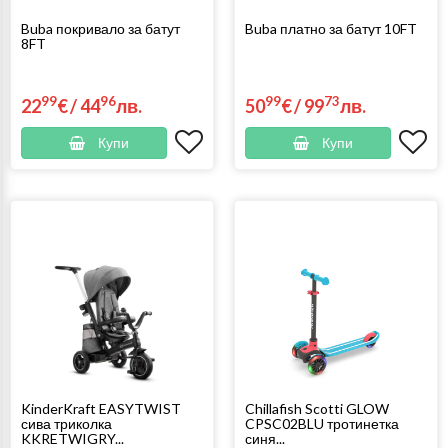
Buba покривало за батут
Buba платно за батут 10FT
8FT
99
96
99
73
22
€
/
44
лв.
50
€
/
99
лв.
Купи
Купи
KinderKraft EASYTWIST
Chillafish Scotti GLOW
сива триколка
CPSC02BLU тротинетка
KKRETWIGRY...
синя...