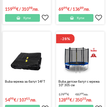
00
98
99
89
159
€
/
310
лв.
69
€
/
136
лв.
Купи
Купи
-28%
Buba мрежа за батут 14FT
Buba детски батут с мрежа
10" 305 см
01
00
179
€
487
лв.
99
55
69
10
54
€
/
107
лв.
128
€
/
350
лв.