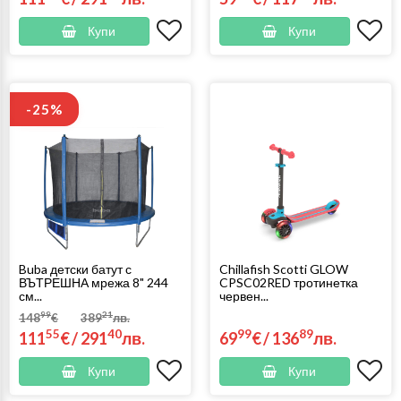
Купи
Купи
-25%
Buba детски батут с
Chillafish Scotti GLOW
ВЪТРЕШНА мрежа 8" 244
CPSC02RED тротинетка
см...
червен...
99
21
148
€
389
лв.
55
40
99
89
111
€
/
291
лв.
69
€
/
136
лв.
Купи
Купи