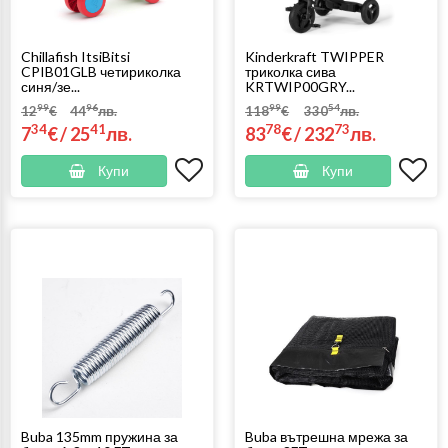
Chillafish ItsiBitsi
Kinderkraft TWIPPER
CPIB01GLB четириколка
триколка сива
синя/зе...
KRTWIP00GRY...
99
96
99
54
12
€
44
лв.
118
€
330
лв.
34
41
78
73
7
€
/
25
лв.
83
€
/
232
лв.
Купи
Купи
Buba 135mm пружина за
Buba вътрешна мрежа за