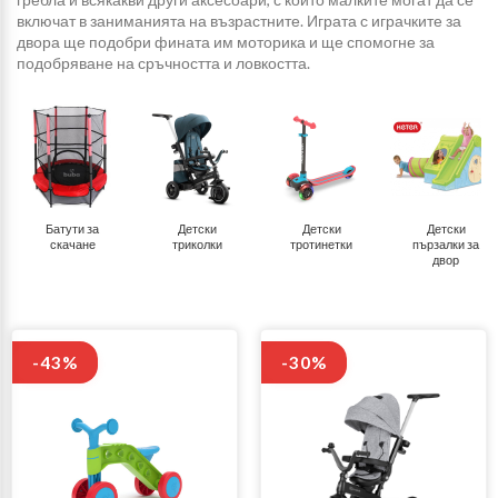
включат в заниманията на възрастните. Играта с играчките за
двора ще подобри фината им моторика и ще спомогне за
подобряване на сръчността и ловкостта.
Батути за
Детски
Детски
Детски
скачане
триколки
тротинетки
пързалки за
двор
-43%
-30%