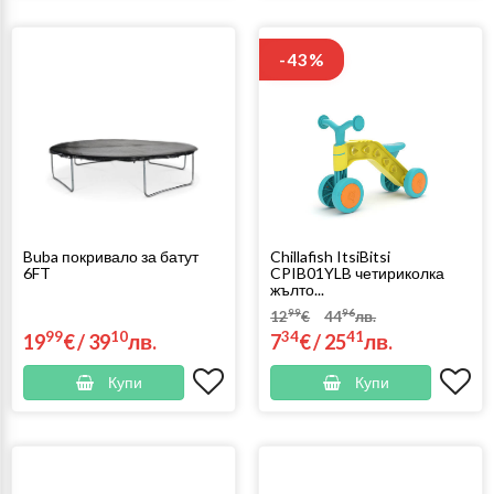
-43%
Buba покривало за батут
Chillafish ItsiBitsi
6FT
CPIB01YLB четириколка
жълто...
99
96
12
€
44
лв.
99
10
34
41
19
€
/
39
лв.
7
€
/
25
лв.
Купи
Купи