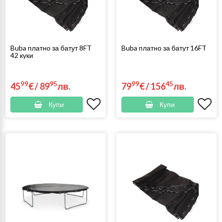
Buba платно за батут 8FT
Buba платно за батут 16FT
42 куки
99
95
99
45
45
€
/
89
лв.
79
€
/
156
лв.
Купи
Купи