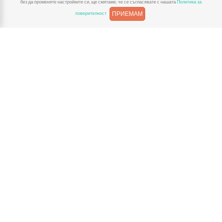
без да променяте настройките си, ще смятаме, че се съгласявате с нашата
Политика за
ПРИЕМАМ
поверителност
За Детски Играчки
Доставка
Рекламации
Полезни връзки
Условия за ползване
Поверителност
За контакт
Телефон:
+359876767643
Email:
shop@detskiigrachki.com
© 2026 Детски Играчки. Всички права запазени.