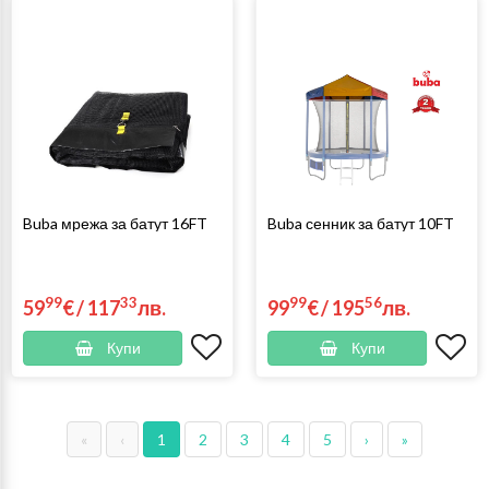
Buba мрежа за батут 16FT
Buba сенник за батут 10FT
99
33
99
56
59
€
/
117
лв.
99
€
/
195
лв.
Купи
Купи
«
‹
1
2
3
4
5
›
»