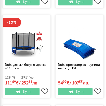
Купи
Купи
-13%
Buba детски батут с мрежа
Buba протектор за пружини
6" 183 см
на батут 12FT
00
42
129
€
291
лв.
69
31
99
55
111
€
/
252
лв.
54
€
/
107
лв.
Купи
Купи