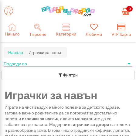
0
Категории
Начало
Търсене
Любими
VIP Карта
Начало
Играчки за навън
Филтри
Играчки за навън
Играта на чист въздух е много полезна за детското здраве,
затова е важно родителите да се погрижат за достатъчно
полезни
играчки за навън
, с които малчуганите да се
забавляват до насита. Модерните
играчки за двора
са голяма
и разнообразна гама. В това число градински кофички, лопатки,
гребла и всякакви други аксесоари, с които малките могат да се