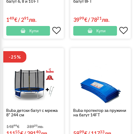
батут 6, 8 и 10 FT
батут 8FT
49
91
99
21
1
€
/
2
лв.
39
€
/
78
лв.
Купи
Купи
-25%
Buba детски батут с мрежа
Buba протектор за пружини
8" 244 см
на батут 14FT
99
21
148
€
389
лв.
55
40
99
33
111
€
/
291
лв.
59
€
/
117
лв.