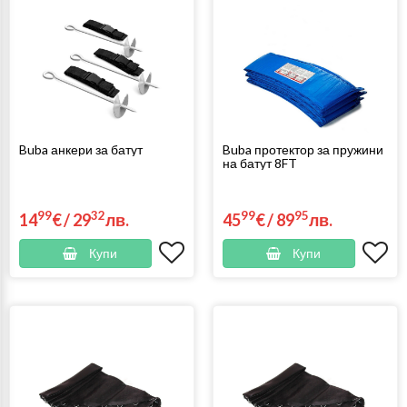
Buba анкери за батут
Buba протектор за пружини
на батут 8FT
99
32
99
95
14
€
/
29
лв.
45
€
/
89
лв.
Купи
Купи