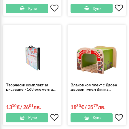
Купи
Купи
Творчески комплект за
Влаков комплект с Двоен
рисуване - 168 елемента...
дървен тунел Bigjigs...
30
01
30
79
13
€
/
26
лв.
18
€
/
35
лв.
Купи
Купи