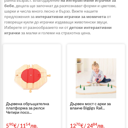
ранна възраст. Благодарение
на интерактивни играчки за
бебе
, децата ще започнат да разпознават форми и цветове,
шарки и числа много лесно и бързо. Вижте нашите
предложения за
интерактивни играчки за момичета
от
говорещи кукли до играчки издаващи животински звуци.
Изберете от разнообразието ни от
детски интерактивни
играчки
за малки и големи на страхотна цена.
Дървена обръщателна
Дървен мост с арки за
платформа за релси
влакче Bigjigs Rail...
Четири посо...
90
54
70
84
5
€
/
11
лв.
12
€
/
24
лв.