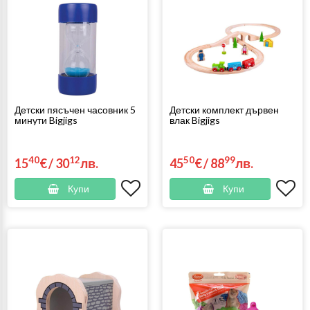
Детски пясъчен часовник 5
Детски комплект дървен
минути Bigjigs
влак Bigjigs
40
12
50
99
15
€
/
30
лв.
45
€
/
88
лв.
Купи
Купи