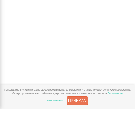
Използваме Бисквитки, за по-добро изживяване, за рекламни и статистически цели. Ако продължите,
без да променяте настройките си, ще смятаме, че се съгласявате с нашата
Политика за
ПРИЕМАМ
поверителност
За Детски Играчки
Доставка
Рекламации