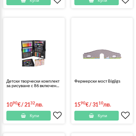
Купи
Купи
Детски творчески комплект
Фермерски мост Bigjigs
за рисуване с 86 включен...
90
32
90
10
10
€
/
21
лв.
15
€
/
31
лв.
Купи
Купи