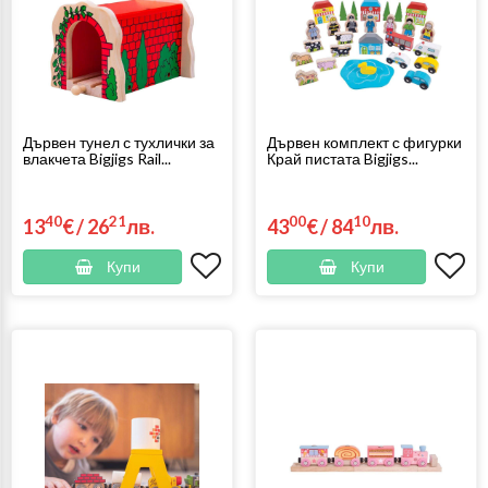
Дървен тунел с тухлички за
Дървен комплект с фигурки
влакчета Bigjigs Rail...
Край пистата Bigjigs...
40
21
00
10
13
€
/
26
лв.
43
€
/
84
лв.
Купи
Купи