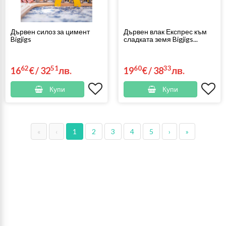
Дървен силоз за цимент
Дървен влак Експрес към
Bigjigs
сладката земя Bigjigs...
62
51
60
33
16
€
/
32
лв.
19
€
/
38
лв.
Купи
Купи
«
‹
1
2
3
4
5
›
»