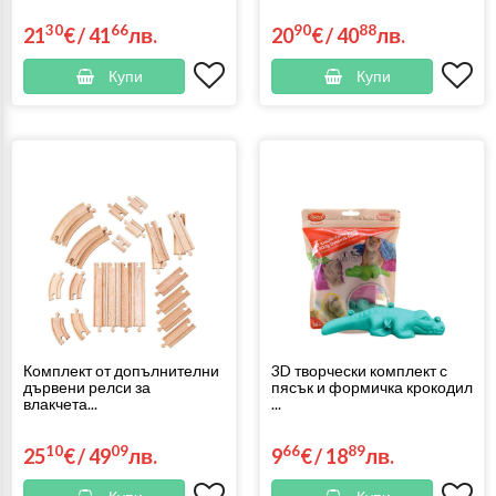
30
66
90
88
21
€
/
41
лв.
20
€
/
40
лв.
Купи
Купи
Комплект от допълнителни
3D творчески комплект с
дървени релси за
пясък и формичка крокодил
влакчета...
...
10
09
66
89
25
€
/
49
лв.
9
€
/
18
лв.