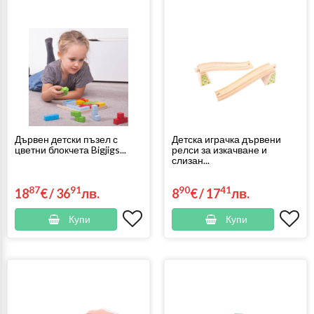
Дървен детски пъзел с
Детска играчка дървени
цветни блокчета Bigjigs...
релси за изкачване и
слизан...
87
91
90
41
18
€
/
36
лв.
8
€
/
17
лв.
Купи
Купи