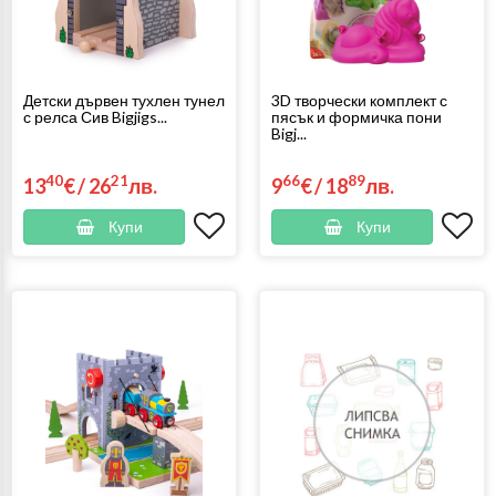
Детски дървен тухлен тунел
3D творчески комплект с
с релса Сив Bigjigs...
пясък и формичка пони
Bigj...
40
21
66
89
13
€
/
26
лв.
9
€
/
18
лв.
Купи
Купи