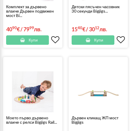
Комплект за дървено
Детски пясъчен часовник
влакче Дървен подвижен
30 секунди Bigjigs...
мост Bi...
90
99
40
12
40
€
/
79
лв.
15
€
/
30
лв.
Купи
Купи
Моето първо дървено
Дървен кликащ ЖП мост
влакче с релси Bigjigs Rail...
Bigjigs