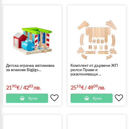
Детска играчка автомивка
Комплект от дървени ЖП
за влакове Bigjigs...
релси Прави и
разклоняващи ...
90
83
10
09
21
€
/
42
лв.
25
€
/
49
лв.
Купи
Купи