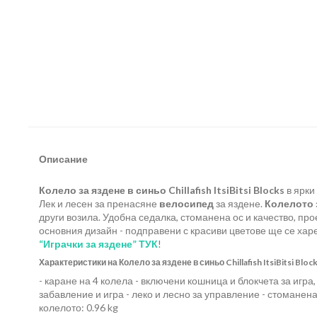
Описание
Колело за яздене в синьо Chillafish ItsiBitsi Blocks
в ярки
Лек и лесен за пренасяне
велосипед
за яздене.
Колелото 
други возила. Удобна седалка, стоманена ос и качество, пр
основния дизайн - подправени с красиви цветове ще се харе
“Играчки за яздене” ТУК
!
Характеристики на Колело за яздене в синьо Chillafish ItsiBitsi Block
- каране на 4 колела - включени кошница и блокчета за игра
забавление и игра - леко и лесно за управление - стоманена
колелото: 0.96 kg