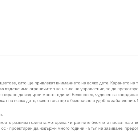
 цветове, кито ще привлекат вниманието на всяко дете. Карането на т
за яздене
има ограничител на ъгъла на управление, за да предотвр
оектирано да издържи много години! Безопасен, чудесен за координа
сат на всяко дете, освен това ще е безопасно и удобно забавление.
s:
, които развиват фината моторика - игралните блокчета пасват на отв
 ос - проектиран да издържи много години - ъгъл на завиване, предот