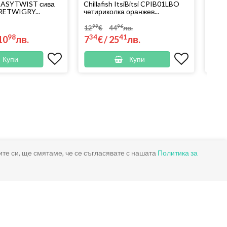
 EASYTWIST сива
Chillafish ItsiBitsi CPIB01LBO
Kind
RETWIGRY...
четириколка оранжев...
зеле
KKRE
99
96
12
€
44
лв.
98
34
41
10
лв.
7
€
/
25
лв.
159
Купи
Купи
ите си, ще смятаме, че се съгласявате с нашата
Политика за