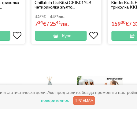
 триколка
Chillafish ItsiBitsi CPIB01YLB
KinderKraft
.
четириколка жълто...
триколка KK
99
96
12
€
44
лв.
34
41
00
7
€
/
25
лв.
159
€
/
3
Купи
и и статистически цели. Ако продължите, без да променяте настройк
поверителност
ПРИЕМАМ
пързалки
Детски къщички
Надуваеми
вор
за игра
играчки