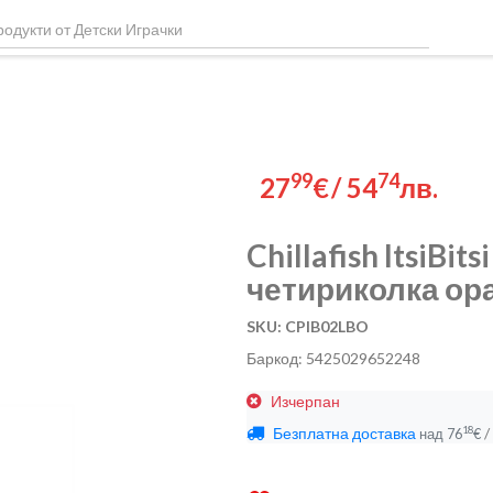
99
74
27
€
/
54
лв.
Chillafish ItsiBi
четириколка ор
SKU: CPIB02LBO
Баркод: 5425029652248
Изчерпан
Безплатна доставка
/
18
над
76
€