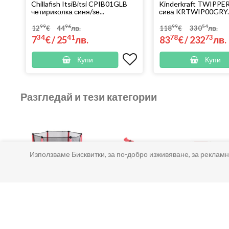
Chillafish ItsiBitsi CPIB01GLB
Kinderkraft TWIPPER
четириколка синя/зе...
сива KRTWIP00GRY..
99
96
99
54
12
€
44
лв.
118
€
330
лв.
34
41
78
73
7
€
/
25
лв.
83
€
/
232
лв.
Купи
Купи
Разгледай и тези категории
Използваме Бисквитки, за по-добро изживяване, за рекламн
Батути за
Детски
Детски 
скачане
тротинетки
за д