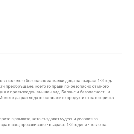
ова колело е безопасно за малки деца на възраст 1-3 год.
ати преобръщане, което го прави по-безопасно от много
ция и превъзходен външен вид. Баланс и безопасност - и
 Можете да разгледате останалите продукти от категорията
орите в рамката, като създават чудесни условия за
вратяващ презавиване - възраст: 1-3 години - тегло на