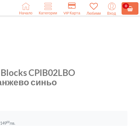
0
Начало
VIP Карта
Категории
Любими
Вход
tsi Blocks CPIB02LBO
анжево синьо
00
149
лв.