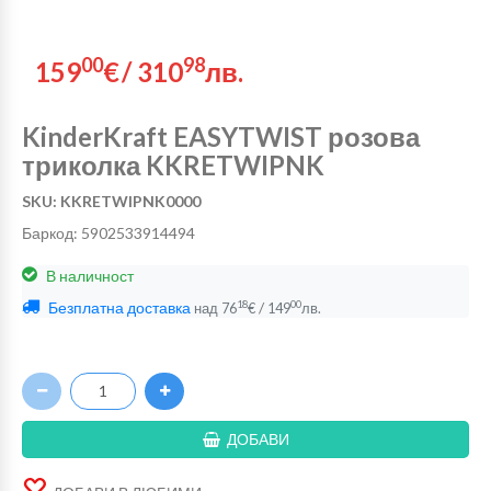
00
98
159
€
/
310
лв.
KinderKraft EASYTWIST розова
триколка KKRETWIPNK
SKU: KKRETWIPNK0000
Баркод: 5902533914494
В наличност
Безплатна доставка
/
18
00
над
76
€
149
лв.
ДОБАВИ