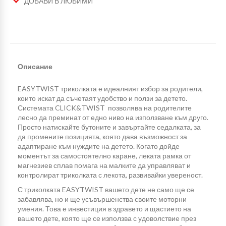
ДОБАВИ В ЛЮБИМИ
Описание
EASYTWIST триколката е идеалният избор за родители,
които искат да съчетаят удобство и ползи за детето.
Системата CLICK&TWIST позволява на родителите
лесно да преминат от едно ниво на използване към друго.
Просто натискайте бутоните и завъртайте седалката, за
да промените позицията, която дава възможност за
адаптиране към нуждите на детето. Когато дойде
моментът за самостоятелно каране, леката рамка от
магнезиев сплав помага на малките да управляват и
контролират триколката с лекота, развивайки увереност.
С триколката EASYTWIST вашето дете не само ще се
забавлява, но и ще усъвършенства своите моторни
умения. Това е инвестиция в здравето и щастието на
вашето дете, която ще се използва с удоволствие през