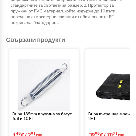
стандартните за съответния размер. 2. Протектор за
пружини от PVC материал, който издържа до 10 пъти
повече на атмосферни влияния от обикновените PE
покривала. благодарен...
Свързани продукти
Buba 135mm пружина за батут
Buba вътрешна мрежа з
6, 8 и 10 FT
8FT
49
91
99
21
1
€
/
2
лв.
39
€
/
78
лв.