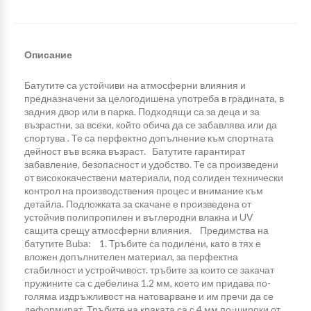
Описание
Батутите са устойчиви на атмосферни влияния и
предназначени за целогодишена употреба в градината, в
задния двор или в парка. Подходящи са за деца и за
възрастни, за всеки, който обича да се забавлява или да
спортува . Те са перфектно допълнение към спортната
дейност във всяка възраст. Батутите гарантират
забавление, безопасност и удобство. Те са произведени
от висококачествени материали, под солиден технически
контрол на производствения процес и внимание към
детайла. Подложката за скачане е произведена от
устойчив полипропилен и въглеродни влакна и UV
сащита срещу атмосферни влияния. Предимства на
батутите Buba: 1. Тръбите са подилени, като в тях е
вложен допълнителен материал, за перфектна
стабилност и устройчивост. тръбите за които се закачат
пружините са с дебелина 1.2 мм, което им придава по-
голяма издръжливост на натоварване и им пречи да се
деформират. Тръбите на краката са с 4 мм по-широки от