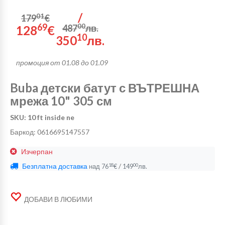
/
01
179
€
69
00
487
лв.
128
€
10
350
лв.
промоция от 01.08 до 01.09
Buba детски батут с ВЪТРЕШНА
мрежа 10" 305 см
SKU: 10 ft inside ne
Баркод: 0616695147557
Изчерпан
Безплатна доставка
/
18
00
над
76
€
149
лв.
ДОБАВИ В ЛЮБИМИ