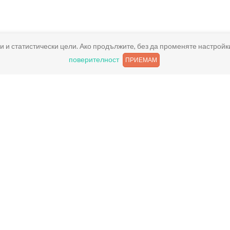
и и статистически цели. Ако продължите, без да променяте настройк
поверителност
ПРИЕМАМ
Полезни връзки
Условия за ползване
Поверителност