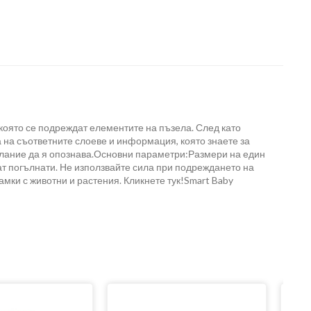
 която се подреждат елементите на пъзела. След като
 на съответните слоеве и информация, която знаете за
желание да я опознава.Основни параметри:Размери на един
ат погълнати. Не използвайте сила при подреждането на
амки с животни и растения. Кликнете тук!Smart Baby