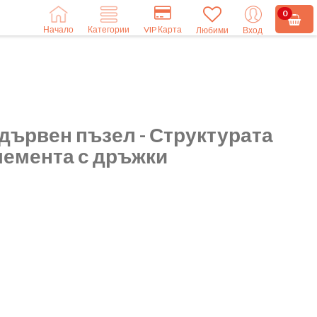
0
Начало
VIP Карта
Категории
Любими
Вход
дървен пъзел - Структурата
елемента с дръжки