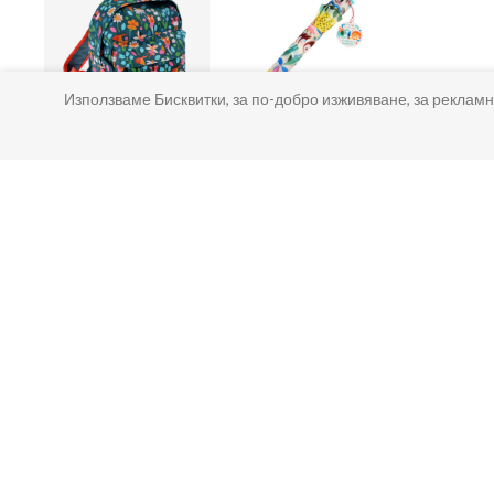
Използваме Бисквитки, за по-добро изживяване, за рекламн
Детски раници
Детски чадъри
За Детски Играчки
Доставка
Рекламации