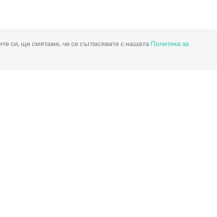
ите си, ще смятаме, че се съгласявате с нашата
Политика за
За контакт
Телефон:
+359876767643
Email:
shop@detskiigrachki.com