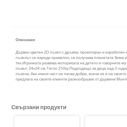
Описание
Дървен цветен 2D пъзел с дръжки, проектиран и изработен и
пъзелът се нареди правилно, се получава планетата Зема и
тях.Играчката развива моториката на детето и говорните 
пъзел: 24x24 см.Tегло 250гр.Подходящо за деца над 3 годи
пъзела. Ако някоя част не пасва добре, значи не е на своет
предлага на своите клиенти разнообразие от дървени Монте
Свързани продукти