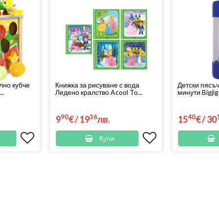
лно кубче
Книжка за рисуване с вода
Детски пясъч
..
Ледено кралство Acool To...
минути Bigjig
90
36
40
9
€
/
19
лв.
15
€
/
30
Купи