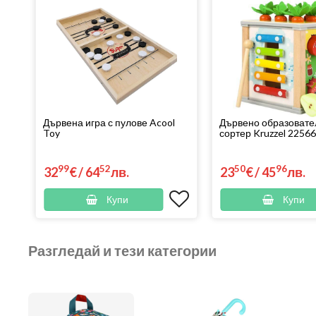
Дървена игра с пулове Acool
Дървено образовате
Toy
сортер Kruzzel 22566.
99
52
50
96
32
€
/
64
лв.
23
€
/
45
лв.
Купи
Купи
Разгледай и тези категории