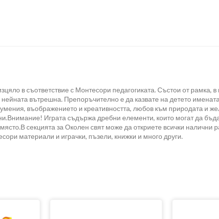
зцяло в съответствие с Монтесори педагогиката. Състои от рамка, в
 нейната вътрешна. Препоръчително е да казвате на детето имената
му умения, въображението и креативността, любов към природата и 
ни.Внимание! Играта съдържа дребни елементи, които могат да бъд
о място.В секцията за Околен свят може да откриете всички налични р
сори материали и играчки, пъзели, книжки и много други.