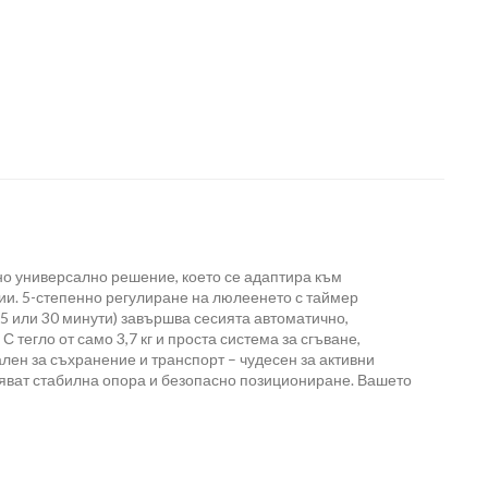
но универсално решение, което се адаптира към
ии. 5-степенно регулиране на люлеенето с таймер
 15 или 30 минути) завършва сесията автоматично,
 тегло от само 3,7 кг и проста система за сгъване,
ален за съхранение и транспорт – чудесен за активни
ряват стабилна опора и безопасно позициониране. Вашето