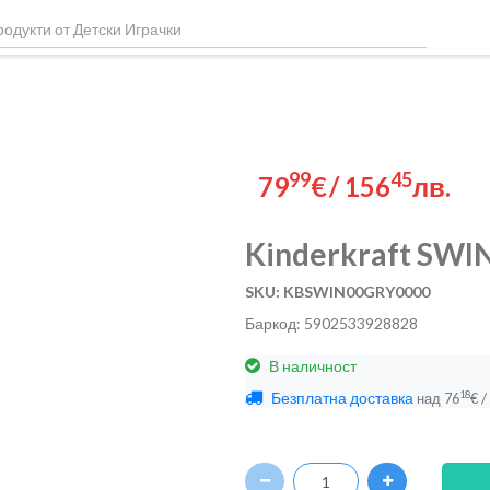
99
45
79
€
/
156
лв.
Kinderkraft SW
SKU: KBSWIN00GRY0000
Баркод: 5902533928828
В наличност
Безплатна доставка
/
18
над
76
€