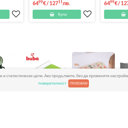
99
11
99
64
€
/
127
лв.
64
€
/
12
Купи
и и статистически цели. Ако продължите, без да променяте настройк
поверителност
ПРИЕМАМ
 колички
Подложки за
Активна
повиване на бебе
гимнастика за
бебе