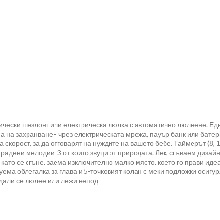
чески шезлонг или електрическа люлка с автоматично люлеене. Ед
а на захранване– чрез електрическата мрежа, пауър банк или батер
а скорост, за да отговарят на нуждите на вашето бебе. Таймерът (8,
дени мелодии, 3 от които звуци от природата. Лек, сгъваем дизайн С
 като се сгъне, заема изключително малко място, което го прави иде
ема облегалка за глава и 5-точковият колан с меки подложки осигу
дали се люлее или лежи непод