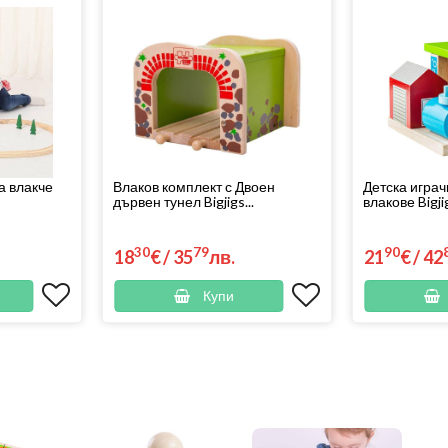
а влакче
Влаков комплект с Двоен
Детска играч
дървен тунел Bigjigs...
влакове Bigjig
30
79
90
18
€
/
35
лв.
21
€
/
42
Купи