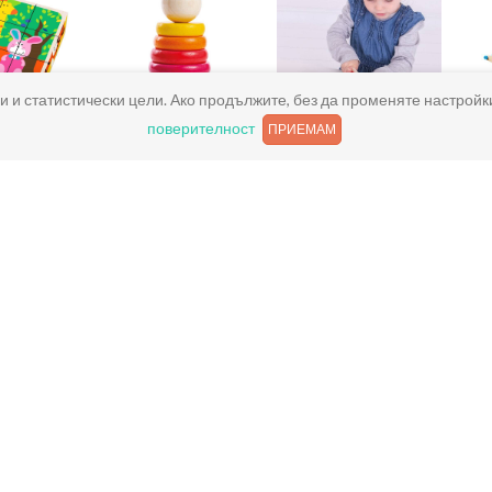
и и статистически цели. Ако продължите, без да променяте настройк
поверителност
ПРИЕМАМ
 пъзели
Дървени низанки
Детски играчки за
готвене
Полезни връзки
Условия за ползване
Поверителност