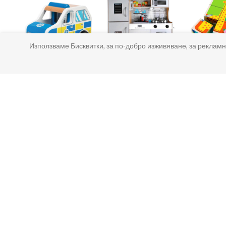
Използваме Бисквитки, за по-добро изживяване, за рекламн
Дървени колички
Дървени кухни и
Дървени
и камиони
аксесоари
За Детски Играчки
Доставка
Рекламации