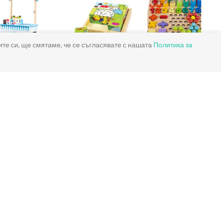
ите си, ще смятаме, че се съгласявате с нашата
Политика за
Детски дървени
Детски дървени
Детски мозайки
магазини
кубчета
за деца
За контакт
Телефон:
+359876767643
Email:
shop@detskiigrachki.com