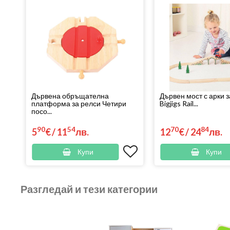
Дървена обръщателна
Дървен мост с арки з
платформа за релси Четири
Bigjigs Rail...
посо...
90
54
70
84
5
€
/
11
лв.
12
€
/
24
лв.
Купи
Купи
Разгледай и тези категории