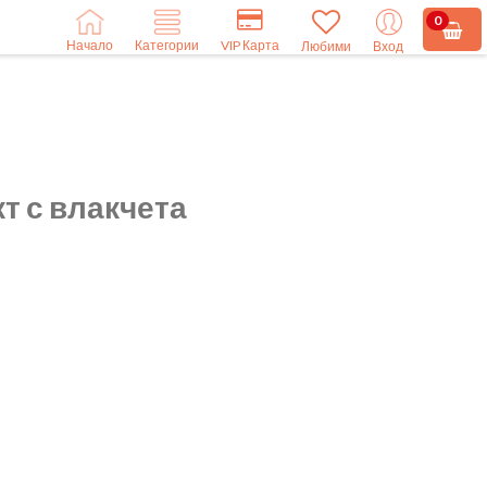
0
Начало
VIP Карта
Категории
Любими
Вход
т с влакчета