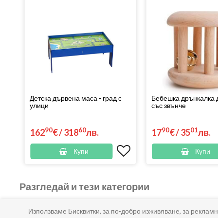
Детска дървена маса - град с
Бебешка дрънкалка 
улици
със звънче
90
60
90
01
162
€
/
318
лв.
17
€
/
35
лв.
Купи
Купи
Разгледай и тези категории
Използваме Бисквитки, за по-добро изживяване, за рекламн