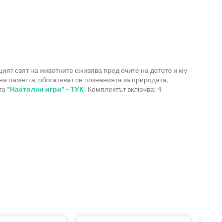
ият свят на животните оживява пред очите на детето и му
а паметта, обогатяват се познанията за природата,
ята
"Настолни игри" - ТУК
! Комплектът включва: 4