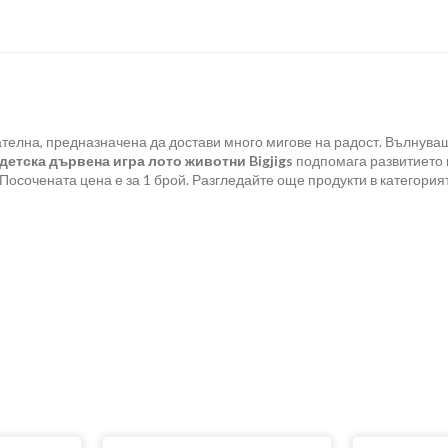
телна, предназначена да достави много мигове на радост. Вълнуващ
детска дървена игра лото животни Bigjigs
подпомага развитието н
Посочената цена е за 1 брой. Разгледайте още продукти в категори