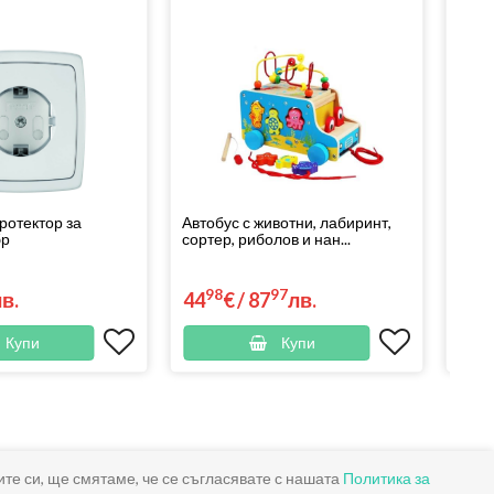
ротектор за
Автобус с животни, лабиринт,
Везн
бр
сортер, риболов и нан...
ринг
98
97
9
лв.
44
€
/
87
лв.
23
Купи
Купи
ите си, ще смятаме, че се съгласявате с нашата
Политика за