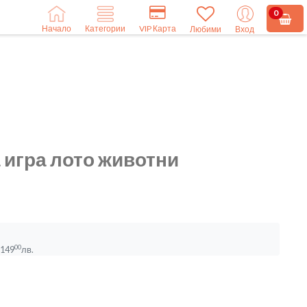
0
Начало
VIP Карта
Категории
Любими
Вход
а игра лото животни
00
149
лв.