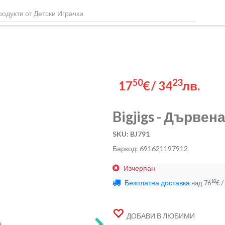
50
23
17
€
/
34
лв.
Bigjigs - Дървен
SKU: BJ791
Баркод: 691621197912
Изчерпан
Безплатна доставка
/
18
над
76
€
ДОБАВИ В ЛЮБИМИ