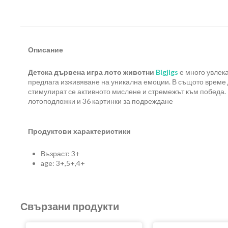
Описание
Детска дървена игра лото животни
Bigjigs
е много увлека
предлага изживяване на уникална емоции. В същото време
стимулират се активното мислене и стремежът към победа. 
лотоподложки и 36 картинки за подреждане
Продуктови характеристики
Възраст: 3+
age: 3+,5+,4+
Свързани продукти