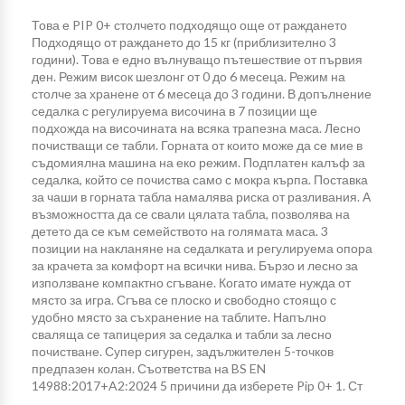
Това е PIP 0+ столчето подходящо още от раждането
Подходящо от раждането до 15 кг (приблизително 3
години). Това е едно вълнуващо пътешествие от първия
ден. Режим висок шезлонг от 0 до 6 месеца. Режим на
столче за хранене от 6 месеца до 3 години. В допълнение
седалка с регулируема височина в 7 позиции ще
подхожда на височината на всяка трапезна маса. Лесно
почистващи се табли. Горната от които може да се мие в
съдомиялна машина на еко режим. Подплатен калъф за
седалка, който се почиства само с мокра кърпа. Поставка
за чаши в горната табла намалява риска от разливания. А
възможността да се свали цялата табла, позволява на
детето да се към семейството на голямата маса. 3
позиции на накланяне на седалката и регулируема опора
за крачета за комфорт на всички нива. Бързо и лесно за
използване компактно сгъване. Когато имате нужда от
място за игра. Сгъва се плоско и свободно стоящо с
удобно място за съхранение на таблите. Напълно
сваляща се тапицерия за седалка и табли за лесно
почистване. Супер сигурен, задължителен 5-точков
предпазен колан. Съответства на BS EN
14988:2017+A2:2024 5 причини да изберете Pip 0+ 1. Ст