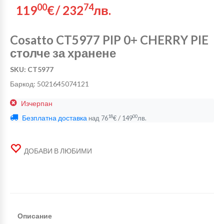
00
74
119
€
/
232
лв.
Cosatto CT5977 PIP 0+ CHERRY PIE
столче за хранене
SKU: CT5977
Баркод: 5021645074121
Изчерпан
Безплатна доставка
/
18
00
над
76
€
149
лв.
ДОБАВИ В ЛЮБИМИ
Описание