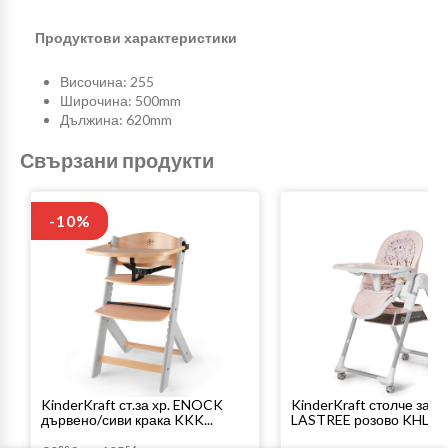
Продуктови характеристики
Височина: 255
Широчина: 500mm
Дължина: 620mm
Свързани продукти
-10%
KinderKraft ст.за хр. ENOCK
KinderKraft столче за х
дървено/сиви крака KKK...
LASTREE розово KHLAS.