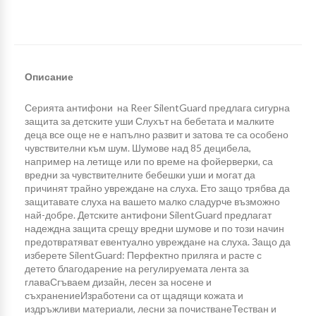
Описание
Серията антифони на Reer SilentGuard предлага сигурна
защита за детските уши Слухът на бебетата и малките
деца все още не е напълно развит и затова те са особено
чувствителни към шум. Шумове над 85 децибела,
например на летище или по време на фойерверки, са
вредни за чувствителните бебешки уши и могат да
причинят трайно увреждане на слуха. Ето защо трябва да
защитавате слуха на вашето малко сладурче възможно
най-добре. Детските антифони SilentGuard предлагат
надеждна защита срещу вредни шумове и по този начин
предотвратяват евентуално увреждане на слуха. Защо да
изберете SilentGuard: Перфектно приляга и расте с
детето благодарение на регулируемата лента за
главаСгъваем дизайн, лесен за носене и
съхранениеИзработени са от щадящи кожата и
издръжливи материали, лесни за почистванеТестван и