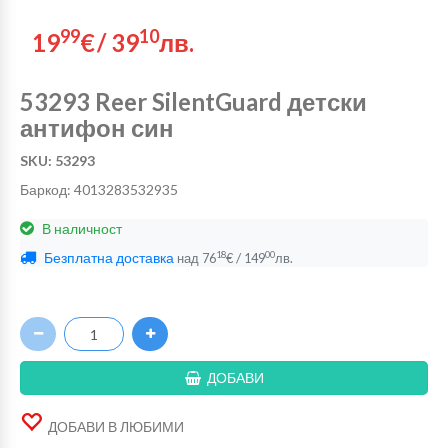
99
10
19
€
/
39
лв.
53293 Reer SilentGuard детски
антифон син
SKU: 53293
Баркод: 4013283532935
В наличност
Безплатна доставка
/
18
00
над
76
€
149
лв.
ДОБАВИ
ДОБАВИ В ЛЮБИМИ