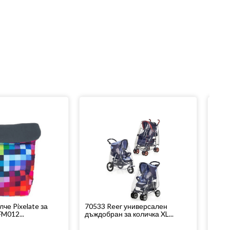
лче Pixelate за
70533 Reer универсален
8406
M012...
дъждобран за количка XL...
дъжд