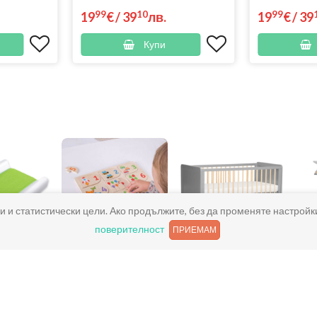
99
10
99
19
€
/
39
лв.
19
€
/
39
Купи
и и статистически цели. Ако продължите, без да променяте настройк
поверителност
ПРИЕМАМ
жки за
Активна
Бебешки кошари
 на бебе
гимнастика за
бебе