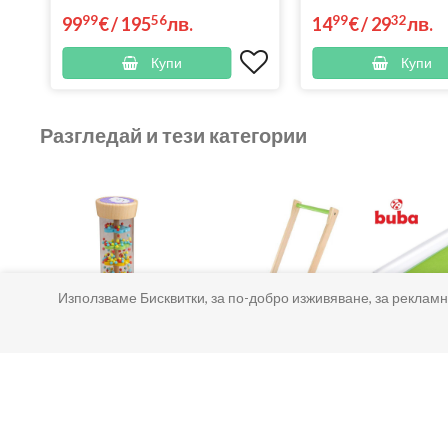
99
56
99
32
99
€
/
195
лв.
14
€
/
29
лв.
Купи
Купи
Разгледай и тези категории
Използваме Бисквитки, за по-добро изживяване, за рекламн
Бебешки играчки
Дървени
Подло
проходилки
повиване