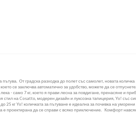
да пътува. От градска разходка до полет със самолет, новата количка
което се заключва автоматично за удобство, можете да се отпуснете,
 лека - само 7 кг, което я прави лесна за повдигане, пренасяне и п
ния стил на Cosatto, модерен дизайн и луксозна тапицерия, Yo! със
о 25 кг Yo! количката за пътуване е идеална за почивка на уморени 
ата е проектирана да се справи с всяко приключение. Комфорт навс