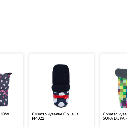
 HOW
Cosatto чувалче Oh La La
Cosatto чува
FM022
SUPA DUPA F