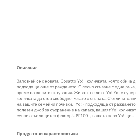
Описание
Запознай се с новата Cosatto Yo! - количката, която обича 
подходяща още от раждането. С лесно сгъване с една ръка, 
време на вашите пътувания. Животът е лек с Yo! Yo! е супер
количката да стои свободно, когато е сгъната. С отличител
на вашите семейни почивки. Yo! - подходяща от раждането д
полезен джоб за съхранение на капака, вашият Yo! количк
сенник със защитен фактор UPF100+, вашата нова Yo! ще...
Продуктови характеристики