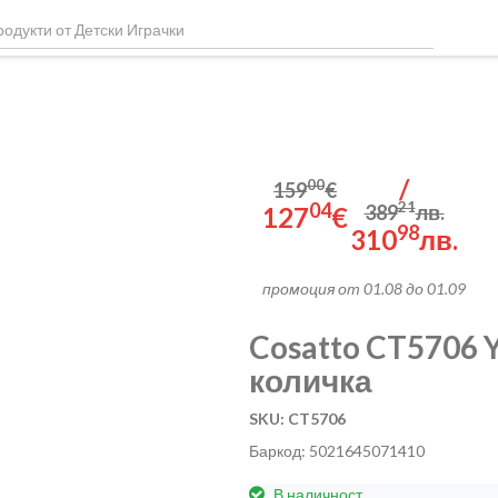
/
00
159
€
04
21
389
лв.
127
€
98
310
лв.
промоция от 01.08 до 01.09
Cosatto CT5706 Y
количка
SKU: CT5706
Баркод: 5021645071410
В наличност