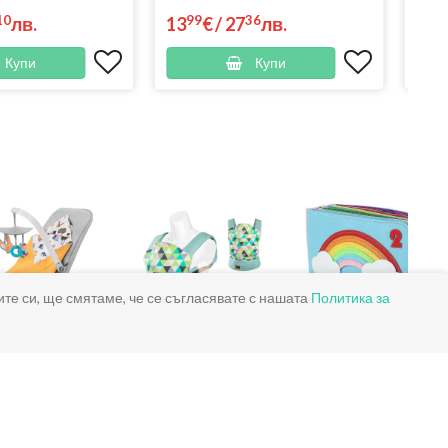
10
99
36
9
лв.
13
€
/
27
лв.
11
Купи
Купи
ите си, ще смятаме, че се съгласявате с нашата
Политика за
Бебешки
Кенгуру за
Бебешки
шезлонги и
бебета
аксесоари
люлки