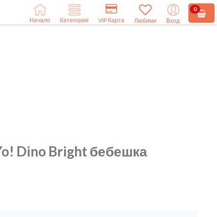
0
Начало
VIP Карта
Категории
Любими
Вход
o! Dino Bright бебешка