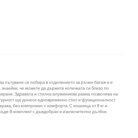
 за пътуване се побира в отделението за ръчен багаж и е
 знаейки, че можете да държите количката си близо по
рибиране. Здравата и стилна алуминиева рамка позволява на
 сигурност ще донесе едновременно стил и функционалност
крака, без компромис с комфорта. С кошница от 8 кг и
якъде В комплект с дъждобран и изключително дълбок