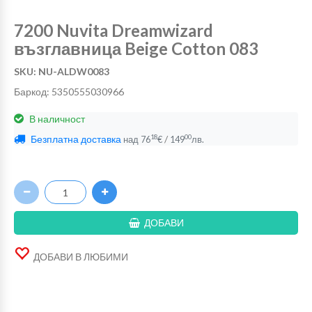
7200 Nuvita Dreamwizard
възглавница Beige Cotton 083
SKU: NU-ALDW0083
Баркод: 5350555030966
В наличност
Безплатна доставка
/
18
00
над
76
€
149
лв.
ДОБАВИ
ДОБАВИ В ЛЮБИМИ