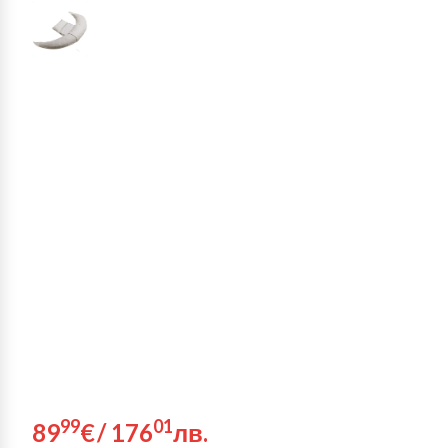
99
01
89
€
/
176
лв.