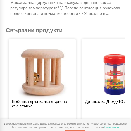
Максимална циркулация на въздуха и дишане Как се
регулира температурата?⚪ Повече вентилация означава
повече хигиена и по-малко алергии ⚪ Уникално и ...
Свързани продукти
Бебешка дрънкалка дървена
Дрънкалка Дъжд-10 см
със звънче
90
01
00
65
17
€
/
35
лв.
8
€
/
15
лв.
Използваме Бисквитки, за по-добро изживяване, за рекламни и статистически цели. Ако продължите,
без да променяте настройките си, ще смятаме, че се съгласявате с нашата
Политика за