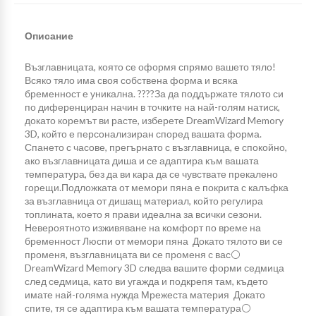
Описание
Възглавницата, която се оформя спрямо вашето тяло!
Всяко тяло има своя собствена форма и всяка
бременност е уникална. ????За да поддържате тялото си
по диференциран начин в точките на най-голям натиск,
докато коремът ви расте, изберете DreamWizard Memory
3D, който е персонализиран според вашата форма.
Спането с часове, прегърнато с възглавница, е спокойно,
ако възглавницата диша и се адаптира към вашата
температура, без да ви кара да се чувствате прекалено
горещи.Подложката от мемори пяна е покрита с калъфка
за възглавница от дишащ материал, който регулира
топлината, което я прави идеална за всички сезони.
Невероятното изживяване на комфорт по време на
бременност Люспи от мемори пяна Докато тялото ви се
променя, възглавницата ви се променя с вас⚪
DreamWizard Memory 3D следва вашите форми седмица
след седмица, като ви угажда и подкрепя там, където
имате най-голяма нужда Мрежеста материя Докато
спите, тя се адаптира към вашата температура⚪