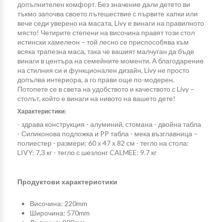
допълнителен комфорт. Без значение дали детето ви
тъкмо започва своето пътешествие с първите хапки или
вече седи уверено на масата, Livy е винаги на правилното
място! Четирите степени на височина правят този стол
истински хамелеон – той лесно се приспособява към
всяка трапезна маса, така че вашият малчуган да бъде
винаги в центъра на семейните моменти. А благодарение
на стилния си и функционален дизайн, Livy не просто
допълва интериора, а го прави още по-модерен.
Потопете се в света на удобството и качеството с Livy –
столът, който е винаги на нивото на вашето дете!
Характеристики:
- здрава конструкция - алуминий, стомана - двойна табла
- Силиконова подложка и PP табла - мека възглавница –
полиестер - размери: 60 х 47 х 82 см - тегло на стола:
LIVY: 7,3 кг - тегло с шезлонг CALMEE: 9.7 кг
Продуктови характеристики
Височина: 220mm
Широчина: 570mm