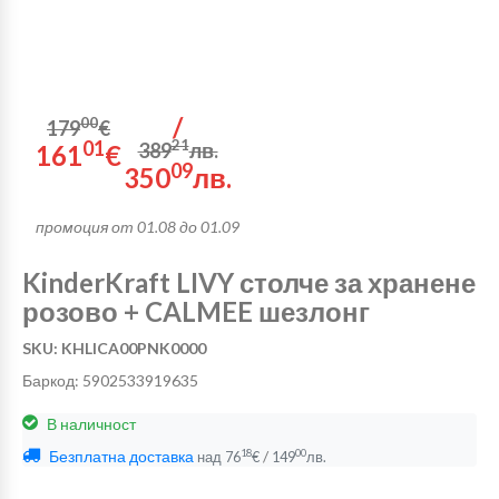
/
00
179
€
01
21
389
лв.
161
€
09
350
лв.
промоция от 01.08 до 01.09
KinderKraft LIVY столче за хранене
розово + CALMEE шезлонг
SKU: KHLICA00PNK0000
Баркод: 5902533919635
В наличност
Безплатна доставка
/
18
00
над
76
€
149
лв.