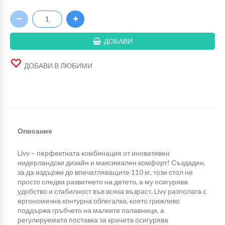
ДОБАВИ
ДОБАВИ В ЛЮБИМИ
Описание
Livy – перфектната комбинация от иновативен
нидерландски дизайн и максимален комфорт! Създаден,
за да издържи до впечатляващите 110 кг, този стол не
просто следва развитието на детето, а му осигурява
удобство и стабилност във всяка възраст. Livy разполага с
ергономична контурна облегалка, която грижливо
поддържа гръбчето на малките палавници, а
регулируемата поставка за крачета осигурява