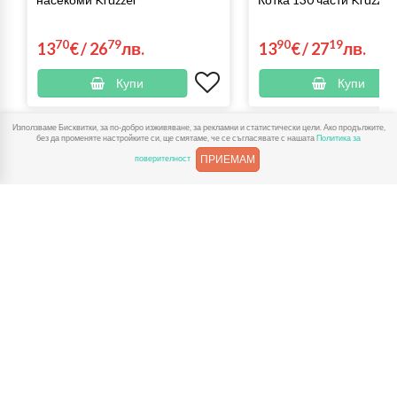
70
79
90
19
13
€
/
26
лв.
13
€
/
27
лв.
Купи
Купи
Използваме Бисквитки, за по-добро изживяване, за рекламни и статистически цели. Ако продължите,
без да променяте настройките си, ще смятаме, че се съгласявате с нашата
Политика за
Разгледай и тези категории
ПРИЕМАМ
поверителност
Дървени
Дървени
Дървени кухни
Дървени
влакчета
колички и
и аксесоари
пъзели
камиони