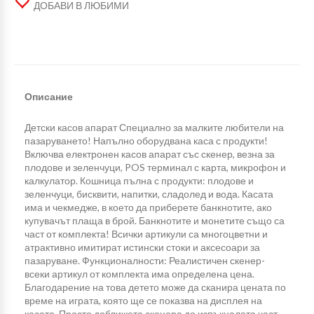
ДОБАВИ В ЛЮБИМИ
Описание
Детски касов апарат Специално за малките любители на
пазаруването! Напълно оборудвана каса с продукти!
Включва електронен касов апарат със скенер, везна за
плодове и зеленчуци, POS терминал с карта, микрофон и
калкулатор. Кошница пълна с продукти: плодове и
зеленчуци, бисквити, напитки, сладолед и вода. Касата
има и чекмедже, в което да приберете банкнотите, ако
купувачът плаща в брой. Банкнотите и монетите също са
част от комплекта! Всички артикули са многоцветни и
атрактивно имитират истински стоки и аксесоари за
пазаруване. Функционалности: Реалистичен скенер-
всеки артикул от комплекта има определена цена.
Благодарение на това детето може да сканира цената по
време на играта, която ще се показва на дисплея на
касата. Просто доближете скенера до изпъкналата част