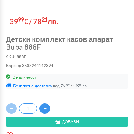
99
21
39
€
/
78
лв.
Детски комплект касов апарат
Buba 888F
SKU: 888F
Баркод: 3583244142394
В наличност
Безплатна доставка
/
18
00
над
76
€
149
лв.
ДОБАВИ