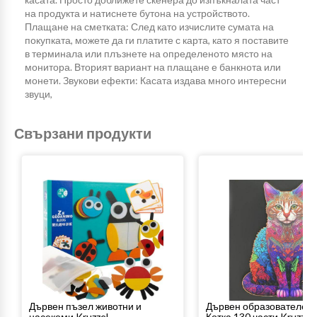
на продукта и натиснете бутона на устройството.
Плащане на сметката: След като изчислите сумата на
покупката, можете да ги платите с карта, като я поставите
в терминала или плъзнете на определеното място на
монитора. Вторият вариант на плащане е банкнота или
монети. Звукови ефекти: Касата издава много интересни
звуци,
Свързани продукти
Дървен пъзел животни и
Дървен образователен 
насекоми Kruzzel
Котка 130 части Kruzzel..