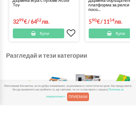
Дървена игра с пулове Acool
Дървена обръщателна
Toy
платформа за релси Че
посо...
99
52
90
54
32
€
/
64
лв.
5
€
/
11
лв.
Купи
Купи
Разгледай и тези категории
Използваме Бисквитки, за по-добро изживяване, за рекламни и статистически цели. Ако продължите,
без да променяте настройките си, ще смятаме, че се съгласявате с нашата
Политика за
ПРИЕМАМ
поверителност
Дървени
Дървени
Дървени кухни
Дървени
влакчета
колички и
и аксесоари
пъзели
камиони