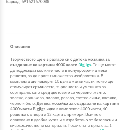
Баркод: 691621670088
Описание
Творчеството ще е в разгара си с
детска мозайка за
създаване на картини 4000 части
Bigjigs
. Те ще могат
да подреждат малките части в полупрозрачна мека
решетка, за да правят множество изображения. В
комплекта ще намерят 10 цвята малки части, които ще
стимулират сръчността, търпението и уменията за
сортиране, като сред цветовете са червено, жълто,
зелено, оранжево, лилаво, розово, светло синьо, кафяво,
черно и бяло.
Детска мозайка за създаване на картини
4000 части Bigjigs
идва в комплект с 4000 части, 40
решетки с отвори и 12 карти с примери. Всичко е
опаковано в удобна кутия и е изработено от безопасни и
висококачествени материали. Посочената цена е за 1