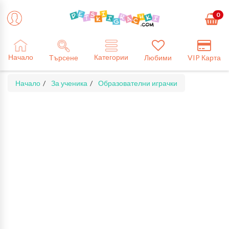
0
Категории
Начало
Търсене
Любими
VIP Карта
Начало
За ученика
Образователни играчки