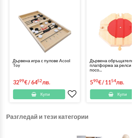
Дървена игра с пулове Acool
Дървена обръщателна
Toy
платформа за релси Че
посо...
99
52
90
54
32
€
/
64
лв.
5
€
/
11
лв.
Купи
Купи
Разгледай и тези категории