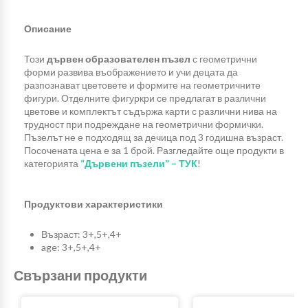
Описание
Този
дървен образователен пъзел
с геометрични
форми развива въображението и учи децата да
разпознават цветовете и формите на геометричните
фигури. Отделните фигуркри се предлагат в различни
цветове и комплектът съдържа карти с различни нива на
трудност при подреждане на геометрични формички.
Пъзелът не е подходящ за дечица под 3 годишна възраст.
Посочената цена е за 1 брой. Разгледайте още продукти в
категорията
“Дървени пъзели” – ТУК
!
Продуктови характеристики
Възраст: 3+,5+,4+
age: 3+,5+,4+
Свързани продукти