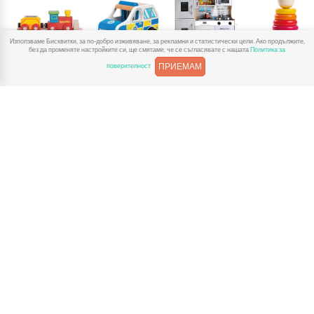
Използваме Бисквитки, за по-добро изживяване, за рекламни и статистически цели. Ако продължите,
без да променяте настройките си, ще смятаме, че се съгласявате с нашата
Политика за
ПРИЕМАМ
поверителност
Дървени
Дървени
Дървени кухни
Дървени
влакчета
колички и
и аксесоари
низанки
камиони
За Детски Играчки
Доставка
Рекламации
Полезни връзки
Условия за ползване
Поверителност
За контакт