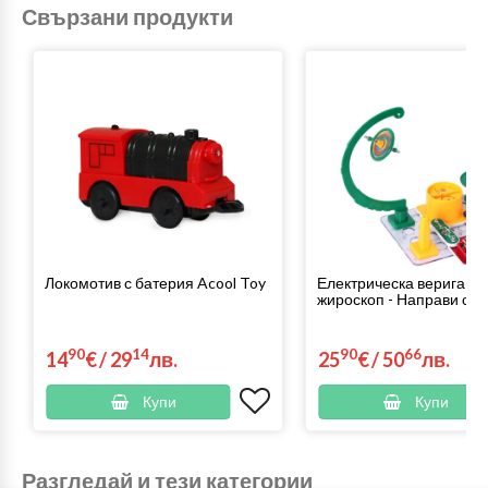
Свързани продукти
Локомотив с батерия Acool Toy
Електрическа верига с
жироскоп - Направи си с
90
14
90
66
14
€
/
29
лв.
25
€
/
50
лв.
Купи
Купи
Разгледай и тези категории