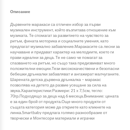
Описание
Дървените маракаси са отличен избор за първи
музикален инструмент, който възпитава отношение към
музиката. Те спомагат за развитието на чувството за
ритъм, фината моторика и социалните умения, като
предлагат музикално забавление.Маракасите са лесни за
научаване и придават характер на мелодиите, което ги
прави идеални за деца. Те не само че помагат за
спазването на ритъм, но също така предизвикват много
положителни емоции.Тези висококачествени и безопасни
бебешки дрънкалки забавляват и ангажират малчуганите.
Шарената детска дървена дрънкалка – маракас
позволява на детето да развие усещане за сила на
звука.Характеристики:Размери: 21 х 7,5см, тегло:
70гр.Подходящо за деца над 6 месеца.Внимание: цената
е за един брой от продукта.Още много продукти от
същата категория може да откриете като кликнете на
линка.Smartbaby предлага голямо разнообразие от
творчески и Монтесори материали и играчки