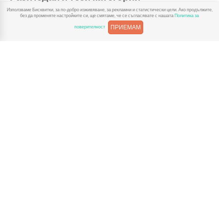
Използваме Бисквитки, за по-добро изживяване, за рекламни и статистически цели. Ако продължите,
без да променяте настройките си, ще смятаме, че се съгласявате с нашата
Политика за
ПРИЕМАМ
поверителност
Играчки за
Играчки за
Магнитни игри
Къщи за кукли и
бутане
дърпане
принадлежност
и
За Детски Играчки
Доставка
Рекламации
Полезни връзки
Условия за ползване