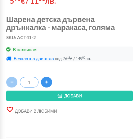
5
€
/
11
лв.
Шарена детска дървена
дрънкалка - маракаса, голяма
SKU: ACT41-2
В наличност
Безплатна доставка
/
18
00
над
76
€
149
лв.
ДОБАВИ
ДОБАВИ В ЛЮБИМИ