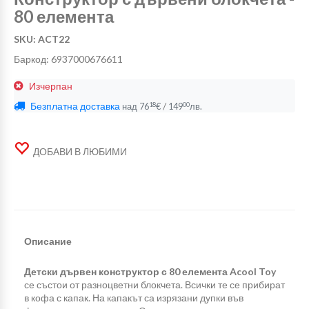
80 елемента
SKU: ACT22
Баркод: 6937000676611
Изчерпан
Безплатна доставка
/
18
00
над
76
€
149
лв.
ДОБАВИ В ЛЮБИМИ
Описание
Детски дървен конструктор с 80 елемента Acool Toy
се състои от разноцветни блокчета. Всички те се прибират
в кофа с капак. На капакът са изрязани дупки във