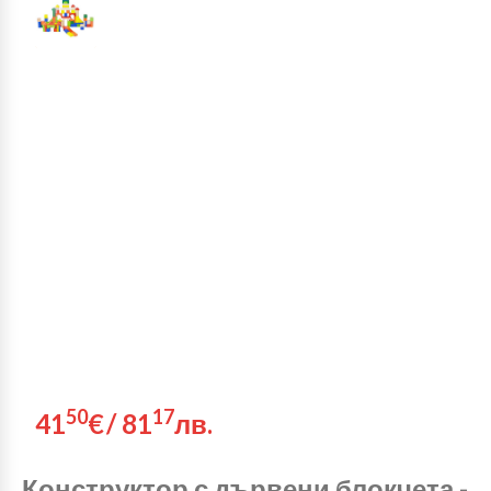
50
17
41
€
/
81
лв.
Конструктор с дървени блокчета -