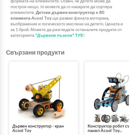
формата на елементите. Освен, че детето може да
построи нещо, то можете да го накарате да сортира
елементите.
Детски дървен конструктор с 80
елемента Acool Toy
ще развие фината моторика,
въображение и логическото мислене на детето. Цената е
за 1 брой. Можете да разгледате останалите продукти от
категорията
"Дървени пъзели" ТУК
!
Свързани продукти
Дървен конструктор - кран
Конструктор робот със 
Acool Toy
панел Acool Toy...