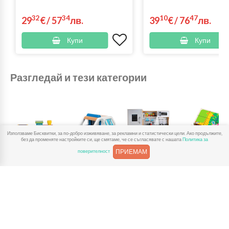
32
34
10
47
29
€
/
57
лв.
39
€
/
76
лв.
Купи
Купи
Разгледай и тези категории
Използваме Бисквитки, за по-добро изживяване, за рекламни и статистически цели. Ако продължите,
без да променяте настройките си, ще смятаме, че се съгласявате с нашата
Политика за
ПРИЕМАМ
поверителност
Дървени
Дървени
Дървени кухни
Дървени
влакчета
колички и
и аксесоари
пъзели
камиони