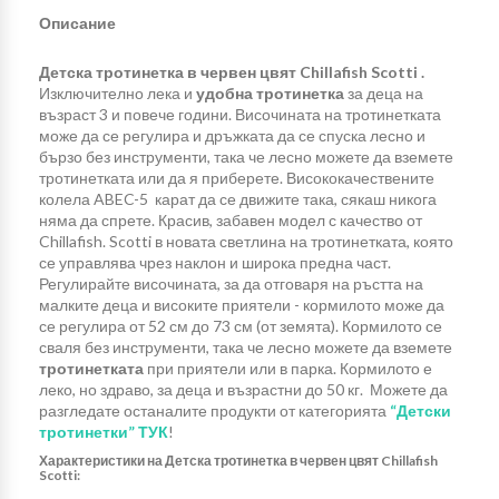
Описание
Детска тротинетка в червен цвят Chillafish Scotti .
Изключително лека и
удобна тротинетка
за деца на
възраст 3 и повече години. Височината на тротинетката
може да се регулира и дръжката да се спуска лесно и
бързо без инструменти, така че лесно можете да вземете
тротинетката или да я приберете. Висококачествените
колела ABEC-5 карат да се движите така, сякаш никога
няма да спрете. Красив, забавен модел с качество от
Chillafish. Scotti в новата светлина на тротинетката, която
се управлява чрез наклон и широка предна част.
Регулирайте височината, за да отговаря на ръстта на
малките деца и високите приятели - кормилото може да
се регулира от 52 см до 73 см (от земята). Кормилото се
сваля без инструменти, така че лесно можете да вземете
тротинетката
при приятели или в парка. Кормилото е
леко, но здраво, за деца и възрастни до 50 кг. Можете да
разгледате останалите продукти от категорията
“Детски
тротинетки” ТУК
!
Характеристики на Детска тротинетка в червен цвят Chillafish
Scotti: