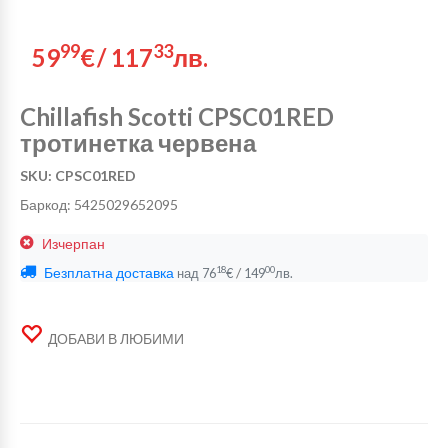
99
33
59
€
/
117
лв.
Chillafish Scotti CPSC01RED
тротинетка червена
SKU: CPSC01RED
Баркод: 5425029652095
Изчерпан
Безплатна доставка
/
18
00
над
76
€
149
лв.
ДОБАВИ В ЛЮБИМИ