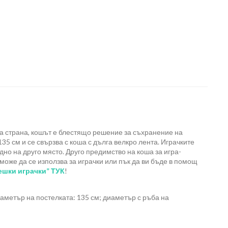
на страна, кошът е блестящо решение за съхранение на
35 см и се свързва с коша с дълга велкро лента. Играчките
дно на друго място. Друго предимство на коша за игра-
 може да се използва за играчки или пък да ви бъде в помощ
ешки играчки” ТУК
!
диаметър на постелката: 135 см; диаметър с ръба на