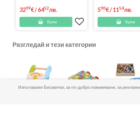
99
52
90
54
32
€
/
64
лв.
5
€
/
11
лв.
Купи
Купи
Разгледай и тези категории
Използваме Бисквитки, за по-добро изживяване, за рекламн
Играчки за
Играчки за
Магнит
бутане
дърпане