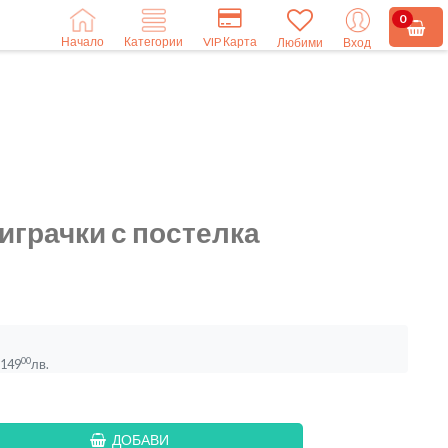
0
Начало
VIP Карта
Категории
Любими
Вход
играчки с постелка
00
149
лв.
ДОБАВИ