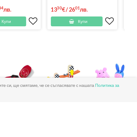
84
30
01
3
лв.
13
€
/
26
лв.
18
Купи
Купи
ите си, ще смятаме, че се съгласявате с нашата
Политика за
Детски
Забавни игри
Малки играчки
карнавални
костюми