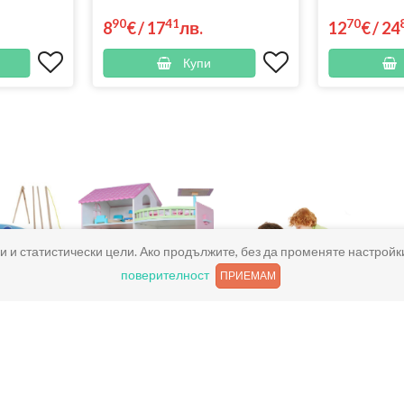
90
41
70
8
€
/
17
лв.
12
€
/
24
Купи
и и статистически цели. Ако продължите, без да променяте настройк
поверителност
ПРИЕМАМ
ни игри
Къщи за кукли и
Детски
принадлежности
килимчета за
игра