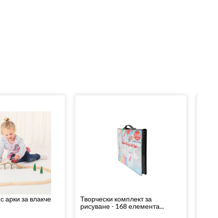
с арки за влакче
Творчески комплект за
Влак
рисуване - 168 елемента...
дърве