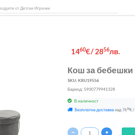
60
56
14
€
/
28
лв.
Кош за бебешки 
SKU: KRU19556
Баркод: 5900779941328
В наличност
Безплатна доставка
/
18
над
76
€