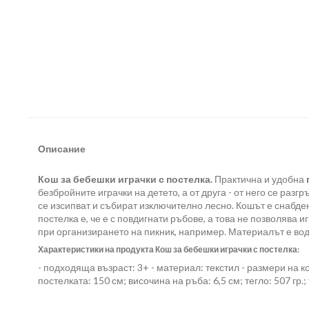
Описание
Кош за бебешки играчки с постелка.
Практична и удобна
безбройните играчки на детето, а от друга - от него се раз
се изсипват и събират изключително лесно. Кошът е снабден
постелка е, че е с повдигнати ръбове, а това не позволява
при организирането на пикник, например. Материалът е вод
Характеристики на продукта Кош за бебешки играчки с постелка:
- подходяща възраст: 3+ - материал: текстил - размери на к
постелката: 150 см; височина на ръба: 6,5 см; тегло: 507 гр.;