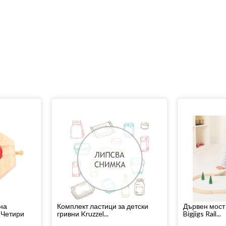
на
Комплект ластици за детски
Дървен мост 
 Четири
гривни Kruzzel...
Bigjigs Rail...