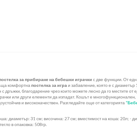
постелка за прибиране на бебешки играчки
с две функции. От ед
гръща комфортна
постелка за игра
и забавление, която е с диаметър 1
 с дръжки, благодарение чрез които можете лесно да го местите от е
 играчки или други елементи да изпадат. Кошът е многофункционален,
оустойчив и висококачествен. Разгледайте още от категорията
“Беб
оша: диаметър: 31 см; височина: 27 см; вместимост на коша: 20л; - 
 тегло в опаковка: 508гр.